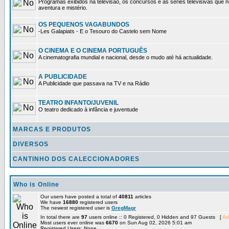
Programas exibidos na televisão, os concursos e as séries televisivas que 
aventura e mistério.
OS PEQUENOS VAGABUNDOS
-Les Galapiats - E o Tesouro do Castelo sem Nome
O CINEMA E O CINEMA PORTUGUÊS
A cinematografia mundial e nacional, desde o mudo até há actualidade.
A PUBLICIDADE
A Publicidade que passava na TV e na Rádio
TEATRO INFANTO/JUVENIL
O teatro dedicado à infância e juventude
MARCAS E PRODUTOS
DIVERSOS
CANTINHO DOS CALECCIONADORES
Who is Online
Our users have posted a total of
40811
articles
We have
16880
registered users
The newest registered user is
GregMagr
In total there are
97
users online :: 0 Registered, 0 Hidden and 97 Guests [
Ad
Most users ever online was
6670
on Sun Aug 02, 2026 5:01 am
Registered Users: None