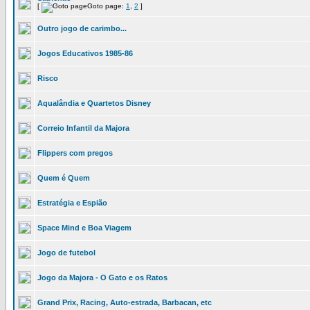
[
Goto page:
1
,
2
]
Outro jogo de carimbo...
Jogos Educativos 1985-86
Risco
Aqualândia e Quartetos Disney
Correio Infantil da Majora
Flippers com pregos
Quem é Quem
Estratégia e Espião
Space Mind e Boa Viagem
Jogo de futebol
Jogo da Majora - O Gato e os Ratos
Grand Prix, Racing, Auto-estrada, Barbacan, etc