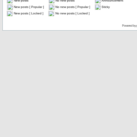
New posts
No new posts
Announcement
New posts [ Popular ]
No new posts [ Popular ]
Sticky
New posts [ Locked ]
No new posts [ Locked ]
Powered by