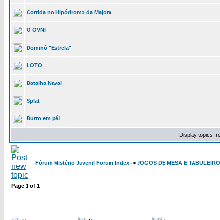
Corrida no Hipódromo da Majora
O OVNI
Dominó "Estrela"
LOTO
Batalha Naval
Splat
Burro em pé!
Display topics f
Fórum Mistério Juvenil Forum Index
->
JOGOS DE MESA E TABULEIRO
Page
1
of
1