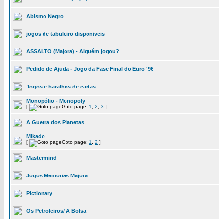
Abismo Negro
jogos de tabuleiro disponiveis
ASSALTO (Majora) - Alguém jogou?
Pedido de Ajuda - Jogo da Fase Final do Euro '96
Jogos e baralhos de cartas
Monopólio - Monopoly
[
Goto page:
1
,
2
,
3
]
A Guerra dos Planetas
Mikado
[
Goto page:
1
,
2
]
Mastermind
Jogos Memorias Majora
Pictionary
Os Petroleiros/ A Bolsa