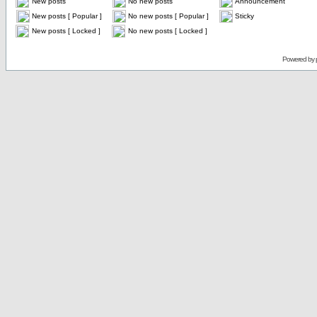
New posts
No new posts
Announcement
New posts [ Popular ]
No new posts [ Popular ]
Sticky
New posts [ Locked ]
No new posts [ Locked ]
Powered by