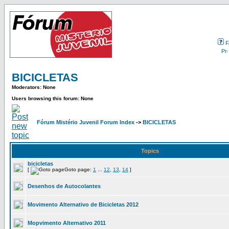
F
BICICLETAS
Moderators: None
Users browsing this forum: None
Fórum Mistério Juvenil Forum Index
->
BICICLETAS
Topics
bicicletas
[
Goto page:
1
...
12
,
13
,
14
]
Desenhos de Autocolantes
Movimento Alternativo de Bicicletas 2012
Mopvimento Alternativo 2011