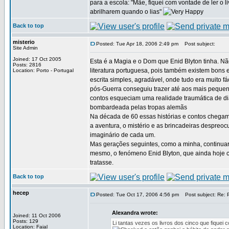
para a escola: "Mãe, fiquei com vontade de ler o l
abrilharem quando o lias"
Back to top
misterio
Posted: Tue Apr 18, 2006 2:49 pm
Post subject:
Site Admin
Joined: 17 Oct 2005
Esta é a Magia e o Dom que Enid Blyton tinha. N
Posts: 2816
literatura portuguesa, pois também existem bons e
Location: Porto - Portugal
escrita simples, agradável, onde tudo era muito fá
pós-Guerra conseguiu trazer até aos mais pequen
contos esqueciam uma realidade traumática de dia
bombardeada pelas tropas alemãs
Na década de 60 essas histórias e contos chega
a aventura, o mistério e as brincadeiras despreo
imaginário de cada um.
Mas gerações seguintes, como a minha, continuara
mesmo, o fenómeno Enid Blyton, que ainda hoje c
tratasse.
Back to top
hecep
Posted: Tue Oct 17, 2006 4:56 pm
Post subject: Re: 
Alexandra wrote:
Joined: 11 Oct 2006
Posts: 129
Li tantas vezes os livros dos cinco que fiquei
Location: Faial