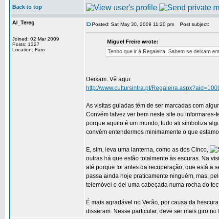
Back to top
Al_Tereg
Posted: Sat May 30, 2009 11:20 pm
Post subject:
Joined: 02 Mar 2009
Miguel Freire wrote:
Posts: 1327
Location: Faro
Tenho que ir à Regaleira. Sabem se deixam en
Deixam. Vê aqui:
http://www.cultursintra.pt/Regaleira.aspx?aid=10
As visitas guiadas têm de ser marcadas com algum
Convém talvez ver bem neste site ou informares-te 
porque aquilo é um mundo, tudo ali simboliza algu
convém entendermos minimamente o que estamos a
E, sim, leva uma lanterna, como as dos Cinco,
outras há que estão totalmente às escuras. Na vis
até porque foi antes da recuperação, que está a 
passa ainda hoje praticamente ninguém, mas, pelo
telemóvel e dei uma cabeçada numa rocha do tec
É mais agradável no Verão, por causa da frescura
disseram. Nesse particular, deve ser mais giro no