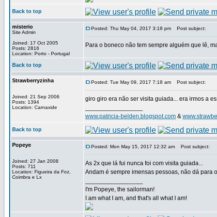
Back to top
misterio
Posted: Thu May 04, 2017 3:18 pm
Post subject:
Site Admin
Joined: 17 Oct 2005
Para o boneco não tem sempre alguém que lê, ma
Posts: 2816
Location: Porto - Portugal
Back to top
Strawberryzinha
Posted: Tue May 09, 2017 7:18 am
Post subject:
Joined: 21 Sep 2006
giro giro era não ser visita guiada... era irmos a 
Posts: 1394
_________________
Location: Carnaxide
www.patricia-belden.blogspot.com
&
www.strawbe
Back to top
Popeye
Posted: Mon May 15, 2017 12:32 am
Post subject:
Joined: 27 Jan 2008
As 2x que lá fui nunca foi com visita guiada...
Posts: 711
Andam é sempre imensas pessoas, não dá para o 
Location: Figueira da Foz,
Coimbra e Lx
_________________
I'm Popeye, the sailorman!
I am what I am, and that's all what I am!