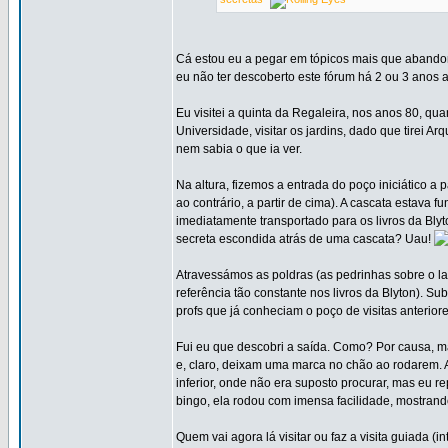
Cá estou eu a pegar em tópicos mais que abandona
eu não ter descoberto este fórum há 2 ou 3 anos a
Eu visitei a quinta da Regaleira, nos anos 80, qu
Universidade, visitar os jardins, dado que tirei A
nem sabia o que ia ver.
Na altura, fizemos a entrada do poço iniciático a p
ao contrário, a partir de cima). A cascata estava
imediatamente transportado para os livros da Bly
secreta escondida atrás de uma cascata? Uau!
Atravessámos as poldras (as pedrinhas sobre o l
referência tão constante nos livros da Blyton). 
profs que já conheciam o poço de visitas anterio
Fui eu que descobri a saída. Como? Por causa, m
e, claro, deixam uma marca no chão ao rodarem. 
inferior, onde não era suposto procurar, mas eu r
bingo, ela rodou com imensa facilidade, mostran
Quem vai agora lá visitar ou faz a visita guiada (i