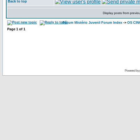
Back to top
Display posts from previo
Fórum Mistério Juvenil Forum Index
->
OS CIN
Page
1
of
1
Powered by