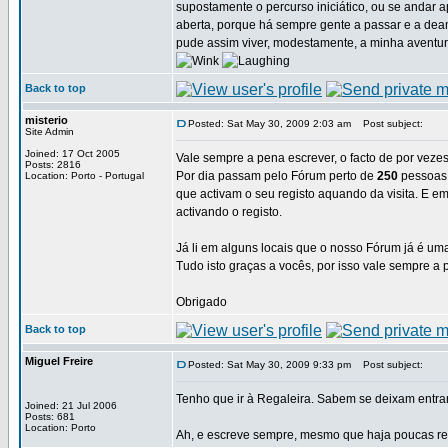
supostamente o percurso iniciático, ou se andar 
aberta, porque há sempre gente a passar e a deamb
pude assim viver, modestamente, a minha aventu
Back to top
misterio
Posted: Sat May 30, 2009 2:03 am
Post subject:
Site Admin
Joined: 17 Oct 2005
Vale sempre a pena escrever, o facto de por veze
Posts: 2816
Por dia passam pelo Fórum perto de
250
pessoas 
Location: Porto - Portugal
que activam o seu registo aquando da visita. E e
activando o registo.
Já li em alguns locais que o nosso Fórum já é um
Tudo isto graças a vocês, por isso vale sempre a
Obrigado
Back to top
Miguel Freire
Posted: Sat May 30, 2009 9:33 pm
Post subject:
Tenho que ir à Regaleira. Sabem se deixam entra
Joined: 21 Jul 2006
Posts: 681
Location: Porto
Ah, e escreve sempre, mesmo que haja poucas resp