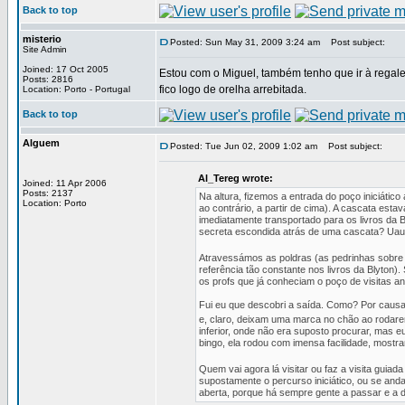
Back to top
misterio
Posted: Sun May 31, 2009 3:24 am
Post subject:
Site Admin
Joined: 17 Oct 2005
Estou com o Miguel, também tenho que ir à regale
Posts: 2816
fico logo de orelha arrebitada.
Location: Porto - Portugal
Back to top
Alguem
Posted: Tue Jun 02, 2009 1:02 am
Post subject:
Al_Tereg wrote:
Joined: 11 Apr 2006
Posts: 2137
Na altura, fizemos a entrada do poço iniciático 
Location: Porto
ao contrário, a partir de cima). A cascata est
imediatamente transportado para os livros da 
secreta escondida atrás de uma cascata? Ua
Atravessámos as poldras (as pedrinhas sobre 
referência tão constante nos livros da Blyton
os profs que já conheciam o poço de visitas a
Fui eu que descobri a saída. Como? Por causa
e, claro, deixam uma marca no chão ao rodare
inferior, onde não era suposto procurar, mas e
bingo, ela rodou com imensa facilidade, most
Quem vai agora lá visitar ou faz a visita guiad
supostamente o percurso iniciático, ou se and
aberta, porque há sempre gente a passar e a