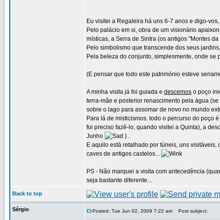
Eu visitei a Regaleira há uns 6-7 anos e digo-vos
Pelo palácio em si, obra de um visionário apaixon
místicas, a Serra de Sintra (os antigos "Montes da 
Pelo simbolismo que transcende dos seus jardins, gr
Pela beleza do conjunto, simplesmente, onde se
(E pensar que todo este património esteve seria
A minha visita já foi guiada e
descemos
o poço ini
terra-mãe e posterior renascimento pela água (se
sobre o lago para assomar de novo no mundo exteri
Para lá de misticismos. todo o percurso do poço 
foi preciso fazê-lo, quando visitei a Quinta), a de
Junho
) .
E aquilo está retalhado por túneis, uns visitávei
caves de antigos castelos...
PS - Não marquei a visita com antecedência (qua
seja bastante diferente...
Back to top
Sérgio
Posted: Tue Jun 02, 2009 7:22 am
Post subject: