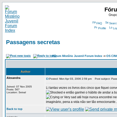
Fóru
Grupo
FAQ
Searc
Profile
Lo
Passagens secretas
Fórum Mistério Juvenil Forum Index
->
OS CIN
Author
Alexandra
Posted: Mon Apr 03, 2006 2:59 pm
Post subject: Pass
Joined: 07 Nov 2005
Li tantas vezes os livros dos cinco que fiquei co
Posts: 567
e então ganhei o hábito de andar a ba
Location: Seixal
até hoje nunca encontrei n
imaginário, pena a vida não ser tão emocionante..
Back to top