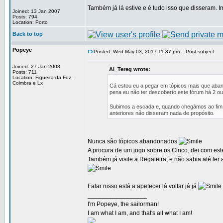
Também já lá estive e é tudo isso que disseram. Im
Joined: 13 Jan 2007
Posts: 794
Location: Porto
Back to top
Popeye
Posted: Wed May 03, 2017 11:37 pm
Post subject:
Joined: 27 Jan 2008
Al_Tereg wrote:
Posts: 711
Location: Figueira da Foz,
Coimbra e Lx
Cá estou eu a pegar em tópicos mais que abando
pena eu não ter descoberto este fórum há 2 ou
Subimos a escada e, quando chegámos ao fim, 
anteriores não disseram nada de propósito.
Nunca são tópicos abandonados
A procura de um jogo sobre os Cinco, dei com este
Também já visite a Regaleira, e não sabia até ler
Falar nisso está a apetecer lá voltar já já
_________________
I'm Popeye, the sailorman!
I am what I am, and that's all what I am!