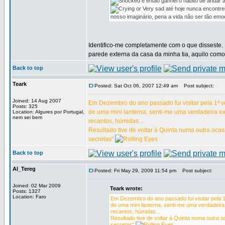
e então ganhei o hábito de andar 
até hoje nunca encontre
nosso imaginário, pena a vida não ser tão emoc
Identifico-me completamente com o que disseste. 
parede externa da casa da minha tia, aquilo com
Back to top
Teark
Posted: Sat Oct 06, 2007 12:49 am
Post subject:
Joined: 14 Aug 2007
Em Dezembro do ano passado fui visitar pela 1ª v
Posts: 325
de uma mini lanterna, senti-me uma verdadeira ex
Location: Algures por Portugal,
nem sei bem
recantos, húmidas...
Resultado tive de voltar à Quinta numa outra oca
secretas"
Back to top
Al_Tereg
Posted: Fri May 29, 2009 11:54 pm
Post subject:
Joined: 02 Mar 2009
Teark wrote:
Posts: 1327
Location: Faro
Em Dezembro do ano passado fui visitar pela 1
de uma mini lanterna, senti-me uma verdadeira
recantos, húmidas...
Resultado tive de voltar à Quinta numa outra 
secretas"