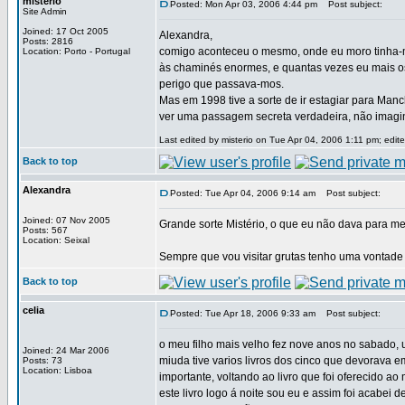
misterio
Posted: Mon Apr 03, 2006 4:44 pm
Post subject:
Site Admin
Joined: 17 Oct 2005
Alexandra,
Posts: 2816
comigo aconteceu o mesmo, onde eu moro tinha-
Location: Porto - Portugal
às chaminés enormes, e quantas vezes eu mais o
perigo que passava-mos.
Mas em 1998 tive a sorte de ir estagiar para Man
ver uma passagem secreta verdadeira, não imagi
Last edited by misterio on Tue Apr 04, 2006 1:11 pm; edited
Back to top
Alexandra
Posted: Tue Apr 04, 2006 9:14 am
Post subject:
Joined: 07 Nov 2005
Grande sorte Mistério, o que eu não dava para m
Posts: 567
Location: Seixal
Sempre que vou visitar grutas tenho uma vontade i
Back to top
celia
Posted: Tue Apr 18, 2006 9:33 am
Post subject:
o meu filho mais velho fez nove anos no sabado, 
Joined: 24 Mar 2006
miuda tive varios livros dos cinco que devorava em
Posts: 73
Location: Lisboa
importante, voltando ao livro que foi oferecido ao 
este livro logo á noite sou eu e assim foi acabei 