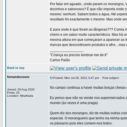
Por falar em aguado...onde param os morang
docinhos e saborosos? É que não importa onde os
mesmo: nenhum. Sabem todos a água. Até experime
resultado foi exactamente o mesmo. Mas onde a
E para onde é que foram as tângeras??? Comia im
cheiro e um sabor muito característicos. Mas há 
mesma altura em que começaram a aparecer as man
marcas que descontinuem produtos e afns....mas 
_________________
"Criança eu preciso lembrar-me de ti"
Carlos Paião
Back to top
fernandocouto
Posted: Mon Jul 26, 2021 3:47 pm
Post subject:
No campo continua a haver muitas boiças cheias
Joined: 20 Aug 2020
Posts: 20
Location: Mealhada
Eu penso que não se vende nos supermercados amor
mundo (às vezes é uma praga).
Quem diz dos morangos, diz de muitas outras coi
especial. O morangueiro que tenho na minha qu
os pássaros pois eles comem-nos todos.