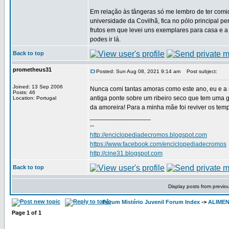
Em relação às tângeras só me lembro de ter comi
universidade da Covilhã, fica no pólo principal p
frutos em que levei uns exemplares para casa e a
podes ir lá.
Back to top
prometheus31
Posted: Sun Aug 08, 2021 9:14 am
Post subject:
Joined: 13 Sep 2006
Nunca comi tantas amoras como este ano, eu e a
Posts: 46
antiga ponte sobre um ribeiro seco que tem uma 
Location: Portugal
da amoreira! Para a minha mãe foi reviver os te
_________________
--
http://enciclopediadecromos.blogspot.com
https://www.facebook.com/enciclopediadecromos
http://cine31.blogspot.com
Back to top
Display posts from previo
Fórum Mistério Juvenil Forum Index
->
ALIME
Page
1
of
1