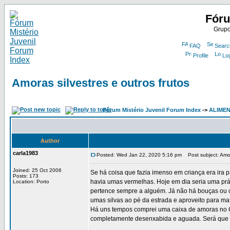
Fóru
Grupo
FAQ
Searc
Profile
Lo
Amoras silvestres e outros frutos
Fórum Mistério Juvenil Forum Index
->
ALIME
Author
carla1983
Posted: Wed Jan 22, 2020 5:16 pm
Post subject: Amora
Joined: 25 Oct 2006
Se há coisa que fazia imenso em criança era ira 
Posts: 173
havia umas vermelhas. Hoje em dia seria uma prá
Location: Porto
pertence sempre a alguém. Já não há bouças ou 
umas silvas ao pé da estrada e aproveito para m
Há uns tempos comprei uma caixa de amoras no Co
completamente desenxabida e aguada. Será que s